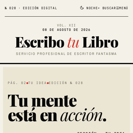
№ 028 · EDICIÓN DIGITAL
NOCHE
⌕ BUSCAR
☰
MENÚ
VOL. XII
08 DE AGOSTO DE 2026
Escribo
tu
Libro
SERVICIO PROFESIONAL DE ESCRITOR FANTASMA
PÁG. 02
TU IDEA
EDICIÓN № 028
Tu mente
está en
acción
.