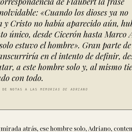
correspondencia de Flaubert la frase
inolvidable: «Cuando los dioses ya no
n y Cristo no había aparecido aún, h
o único, desde Cicerón hasta Marco A
solo estuvo el hombre». Gran parte de
anscurriría en el intento de definir, d
atar, a este hombre solo y, al mismo t
ado con todo.
MEMORIAS DE ADRIANO
O DE NOTAS A LAS
a mirada atrás, ese hombre solo, Adriano, cont