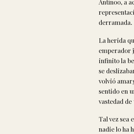
Antínoo, a a
representaci
derramada.
La herida qu
emperador ja
infinito la 
se deslizaba
volvió amarg
sentido en u
vastedad de 
Tal vez sea 
nadie lo ha 