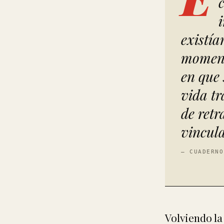
existía
moment
en que 
vida tr
de retr
vincul
— CUADERN
Volviendo l