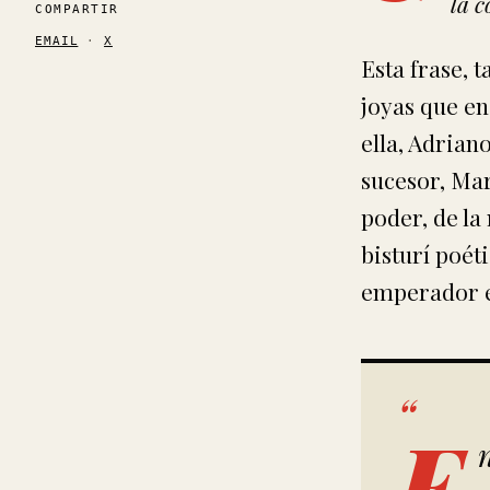
la c
COMPARTIR
EMAIL
·
X
Esta frase, 
joyas que en
ella, Adrian
sucesor, Mar
poder, de la
bisturí poét
emperador e
E