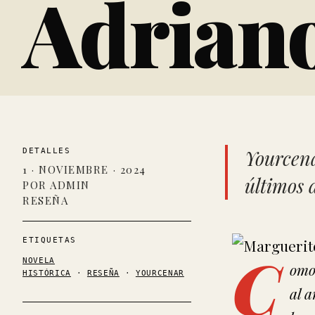
Adrian
Yourcena
DETALLES
1 · NOVIEMBRE · 2024
últimos d
POR ADMIN
RESEÑA
ETIQUETAS
C
NOVELA
omo 
HISTÓRICA
·
RESEÑA
·
YOURCENAR
al 