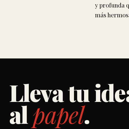
y profunda 
más hermosa
Lleva tu ide
al
papel
.