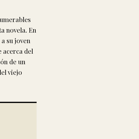
nnumerables
ta novela. En
 a su joven
e acerca del
ión de un
el viejo