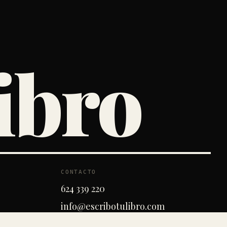
ibro
CONTACTO
624 339 220
info@escribotulibro.com
Madrid · Barcelona