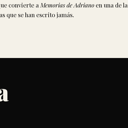
que convierte a
Memorias de Adriano
en una de la
s que se han escrito jamás.
a