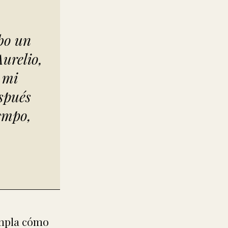
ubo un
urelio,
 mi
espués
iempo,
empla cómo