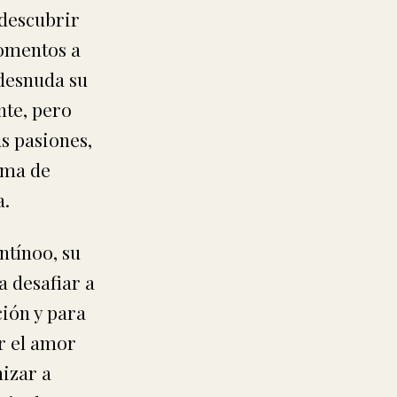
descubrir
omentos a
 desnuda su
nte, pero
s pasiones,
uma de
a.
ntínoo, su
a desafiar a
ción y para
r el amor
nizar a