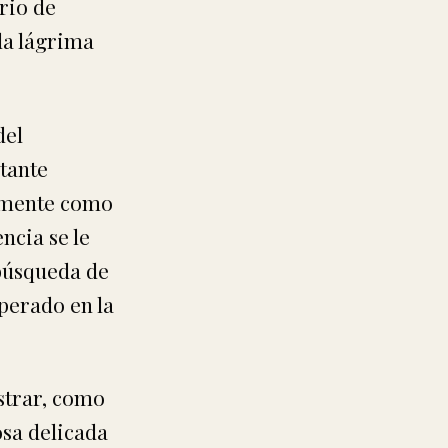
rio de
da lágrima
del
stante
camente como
ncia se le
 búsqueda de
perado en la
ostrar, como
osa delicada