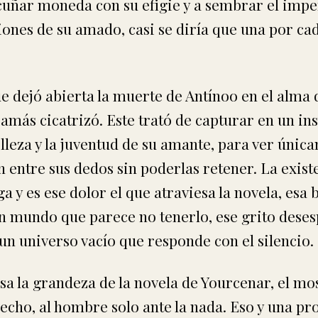
cuñar moneda con su efigie y a sembrar el impe
ones de su amado, casi se diría que una por ca
e dejó abierta la muerte de Antínoo en el alma 
más cicatrizó. Este trató de capturar en un in
belleza y la juventud de su amante, para ver úni
n entre sus dedos sin poderlas retener. La existe
a y es ese dolor el que atraviesa la novela, esa
n mundo que parece no tenerlo, ese grito deses
un universo vacío que responde con el silencio.
esa la grandeza de la novela de Yourcenar, el m
hecho, al hombre solo ante la nada. Eso y una pr