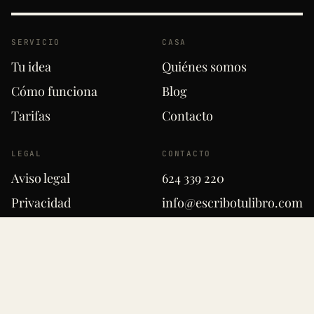
SERVICIO
CASA
Tu idea
Quiénes somos
Cómo funciona
Blog
Tarifas
Contacto
LEGAL
CONTACTO
Aviso legal
624 339 220
Privacidad
info@escribotulibro.com
Cookies
Madrid · Barcelona
© 2014–2026 ESCRIBO TU LIBRO