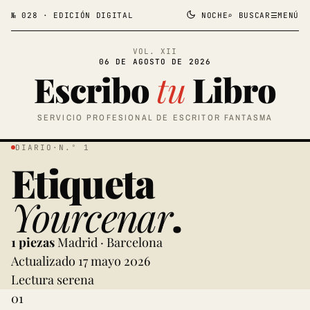
№ 028 · EDICIÓN DIGITAL
NOCHE
⌕ BUSCAR
☰
MENÚ
VOL. XII
06 DE AGOSTO DE 2026
Escribo
tu
Libro
SERVICIO PROFESIONAL DE ESCRITOR FANTASMA
DIARIO
·
N.º 1
Etiqueta
Yourcenar
.
1 piezas
Madrid · Barcelona
Actualizado 17 mayo 2026
Lectura serena
01